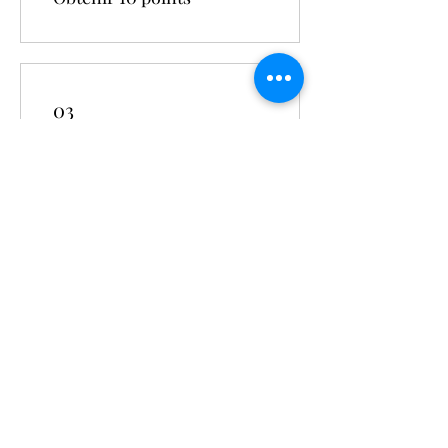
03
Utiliser des
récompenses
Récompense flexible
10 points = 1 € de
réduction