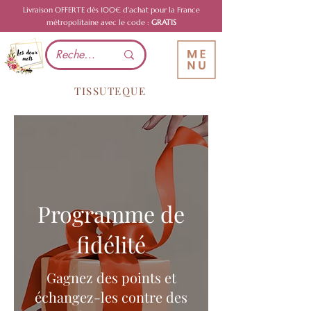
Livraison OFFERTE dès 100€ d'achat pour la France
métropolitaine avec le code :
GRATIS
TISSUTEQUE
Programme de
fidélité
Gagnez des points et
échangez-les contre des