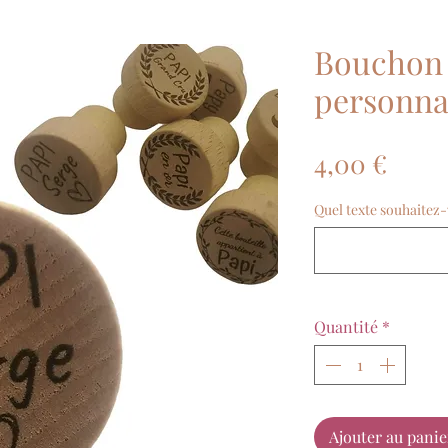
Bouchon 
personna
Prix
4,00 €
Quel texte souhaitez-v
Quantité
*
Ajouter au panie