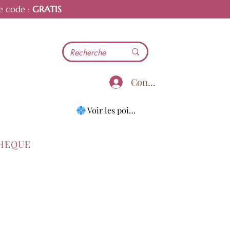
e code :
GRATIS
Connecter
Voir les points
THEQUE