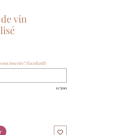
de vin
lisé
ous inscrire? (facultatif)
0/500
r