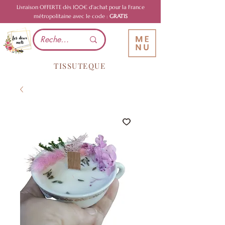
Livraison OFFERTE dès 100€ d'achat pour la France
métropolitaine avec le code :
GRATIS
TISSUTEQUE