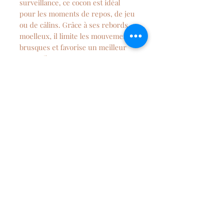
surveillance, ce cocon est idéal
pour les moments de repos, de jeu
ou de câlins. Grâce à ses rebords
moelleux, il limite les mouvements
brusques et favorise un meilleur
sommeil.
Fabriqué à la main avec des
matières douces et respirantes, il
est également facile à transporter
pour accompagner bébé partout.
Un essentiel du quotidien pour les
jeunes parents à la recherche de
praticité, de style et de bien-être
pour leur enfant.