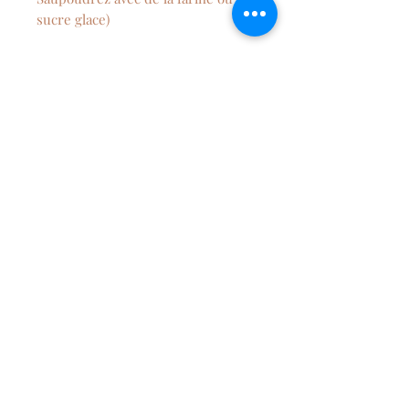
sucre glace)
La personnalisation de la lettre est
possible avec le ou les prénoms
du-des enfants
ATTENTION : ce pack n’est pas un
jouet. Il ne convient pas aux
enfants de moins de 3 ans et doit
être utilisé sous la surveillance
d’un adulte.
POLITIQUE D'ECHANGE ET
DE REMBOURSEMENT
En application de l’article L.120-
CONDITIONS DE LIVRAISION
20 du Code de la Consommation,
l’acheteur dispose d’un délai de
quatorze jours à compter de la