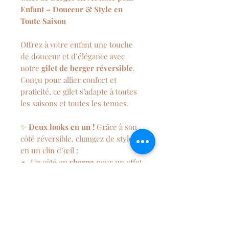
Enfant – Douceur & Style en
Toute Saison
Offrez à votre enfant une touche
de douceur et d’élégance avec
notre
gilet de berger réversible
.
Conçu pour allier confort et
praticité, ce gilet s’adapte à toutes
les saisons et toutes les tenues.
✨
Deux looks en un !
Grâce à son
côté réversible, changez de style
en un clin d’œil :
Un côté en
sherpa
pour un effet
cocooning et chaleureux.
Un côté en
tissu imprimé
pour
une touche tendance et
personnalisée.