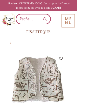
Livraison OFFERTE dès 100€ d'achat pour la France
métropolitaine avec le code :
GRATIS
TISSUTEQUE