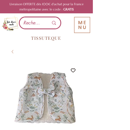
Livraison OFFERTE dès 100€ d'achat pour la France
métropolitaine avec le code :
GRATIS
TISSUTEQUE