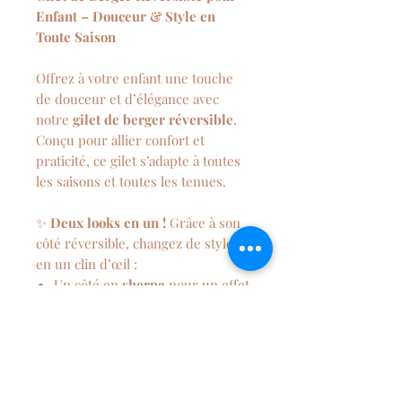
Enfant – Douceur & Style en
Toute Saison
Offrez à votre enfant une touche
de douceur et d’élégance avec
notre
gilet de berger réversible
.
Conçu pour allier confort et
praticité, ce gilet s’adapte à toutes
les saisons et toutes les tenues.
✨
Deux looks en un !
Grâce à son
côté réversible, changez de style
en un clin d’œil :
Un côté en
sherpa
pour un effet
cocooning et chaleureux.
Un côté en
tissu imprimé
pour
une touche tendance et
personnalisée.