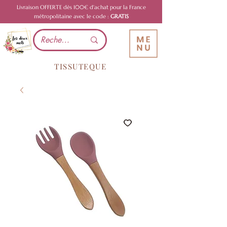
Livraison OFFERTE dès 100€ d'achat pour la France
métropolitaine avec le code :
GRATIS
TISSUTEQUE