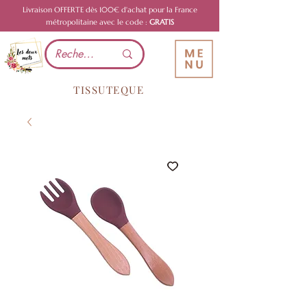
Livraison OFFERTE dès 100€ d'achat pour la France
métropolitaine avec le code :
GRATIS
TISSUTEQUE