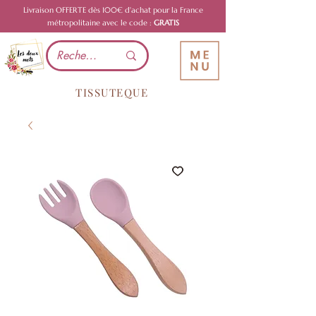
Livraison OFFERTE dès 100€ d'achat pour la France
métropolitaine avec le code :
GRATIS
TISSUTEQUE