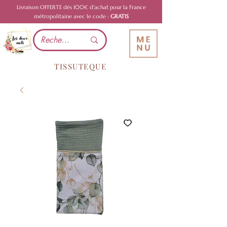
Livraison OFFERTE dès 100€ d'achat pour la France
métropolitaine avec le code :
GRATIS
TISSUTEQUE