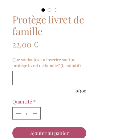
Protège livret de
famille
Prix
22,00 €
Que souhaites-tu inscrire sur ton
protège livret de famille? (facultatif)
0/500
Quantité
*
Ajouter au panier