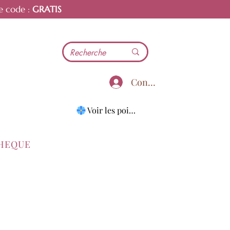
e code :
GRATIS
Connecter
Voir les points
THEQUE