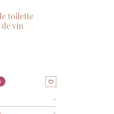
e toilette
 de vin
r
coton à motif
n