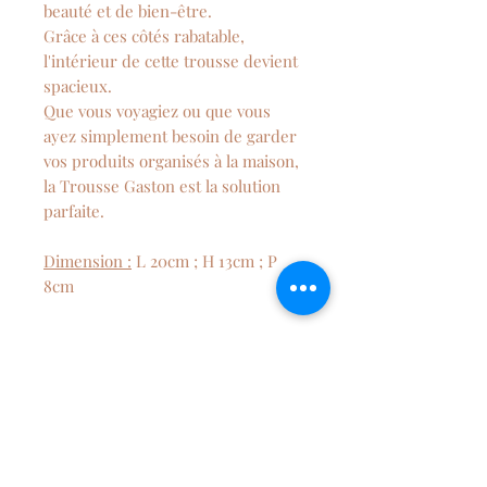
beauté et de bien-être.
Grâce à ces côtés rabatable,
l'intérieur de cette trousse devient
spacieux.
Que vous voyagiez ou que vous
ayez simplement besoin de garder
vos produits organisés à la maison,
la Trousse Gaston est la solution
parfaite.
Dimension :
L 20cm ; H 13cm ; P
8cm
Composition
velours cotelé et coton à motif
Conseil d'entretien
Lavage à la main et séchage à
l'air libre