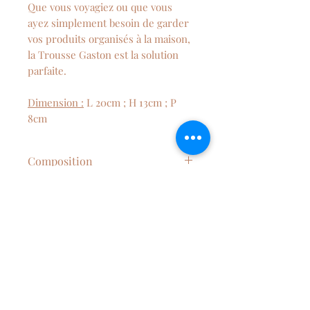
Que vous voyagiez ou que vous
ayez simplement besoin de garder
vos produits organisés à la maison,
la Trousse Gaston est la solution
parfaite.
Dimension :
L 20cm ; H 13cm ; P
8cm
Composition
velours cotelé et coton à motif
Conseil d'entretien
Lavage à la main et séchage à
l'air libre