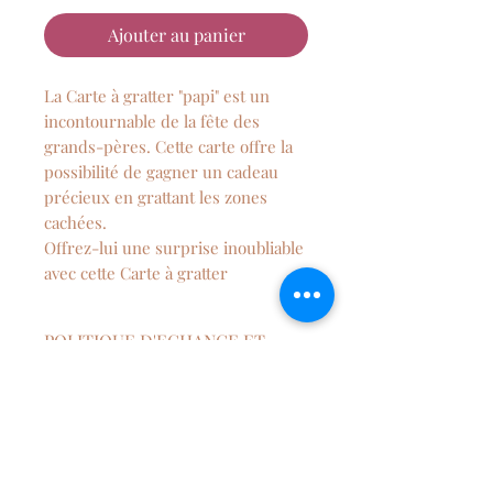
Ajouter au panier
La Carte à gratter "papi" est un
incontournable de la fête des
grands-pères. Cette carte offre la
possibilité de gagner un cadeau
précieux en grattant les zones
cachées.
Offrez-lui une surprise inoubliable
avec cette Carte à gratter
POLITIQUE D'ECHANGE ET
DE REMBOURSEMENT
En application de l’article L.120-
CONDITIONS DE LIVRAISION
20 du Code de la Consommation,
l’acheteur dispose d’un délai de
L’acheteur se doit de vérifier
quatorze jours à compter de la
l’exactitude et la conformité des