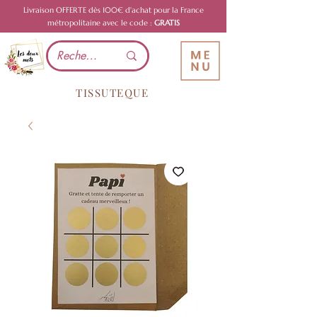
Livraison OFFERTE dès 100€ d'achat pour la France
métropolitaine avec le code :
GRATIS
TISSUTEQUE