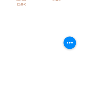
32,00 €
Prix
32,00 €
NEWSLETTER