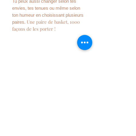
Tu peux aussi changer selon tes
envies, tes tenues ou même selon
ton humeur en choisissant plusieurs
Une paire de basket, 1000
paires.
façons de les porter !
DÉTAILS DE L'ARTICLE
Lacets fabriqué à la main en
100% coton
Dimension : 120 CM
Finitions : embouts en
métal 3mm de diamètre
Entretien : lavage à la main,
NEWSLETTER
repassage