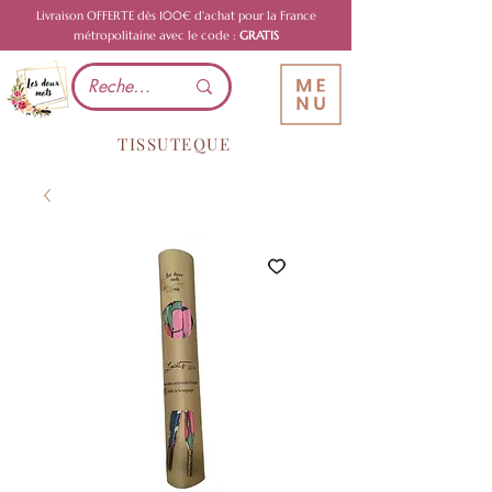
Livraison OFFERTE dès 100€ d'achat pour la France
métropolitaine avec le code :
GRATIS
TISSUTEQUE