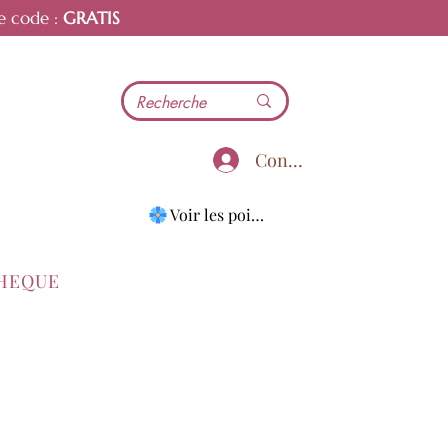
e code :
GRATIS
Connecter
Voir les points
THEQUE