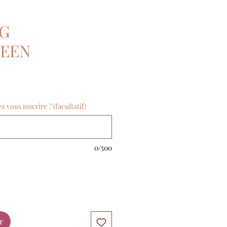
AG
EEN
vous inscrire ? (facultatif)
0/500
r