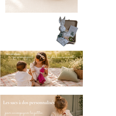
Personnalisez
vos créations
pour les rendre unique
Des créations
qui accompagnent
les plus beaux moments !
Les sacs à dos personnalisés
pour accompagner les petites