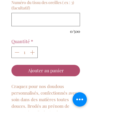
Numéro du tissu des oreilles ( ex : 3)
(facultatif)
0/500
Quantité
*
Ajouter au panier
Craquez pour nos doudous
personnalisés, confectionnés avec
soin dans des matières toutes
douces. Brodés au prénom de
votre enfant, ils deviendront un
compagnon réconfortant, unique et
rempli de tendresse. Une jolie idée