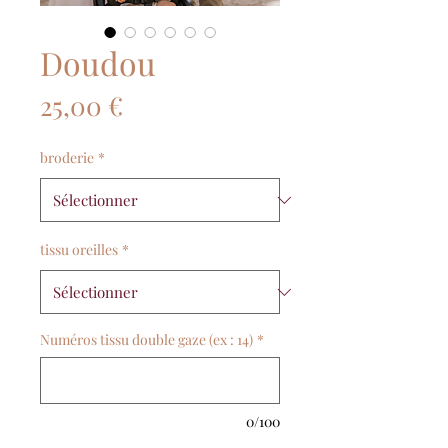
Doudou
Prix
25,00 €
broderie
*
tissu oreilles
*
Numéros tissu double gaze (ex : 14)
*
0/100