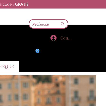
e code :
GRATIS
Connecter
Voir les points
THEQUE