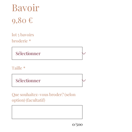
Bavoir
Prix
9,80 €
lot 5 bavoirs
broderie
*
Taille
*
Que souhaitez-vous broder? (selon
option) (facultatif)
0/500