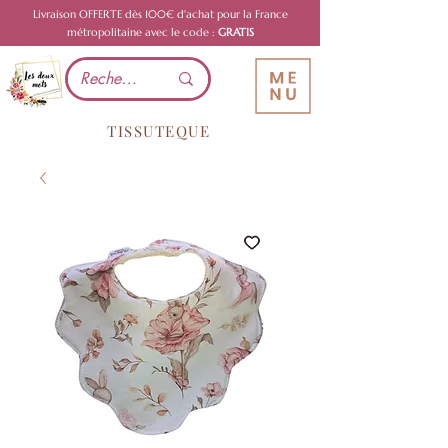
Livraison OFFERTE dès 100€ d'achat pour la France
métropolitaine avec le code :
GRATIS
TISSUTEQUE