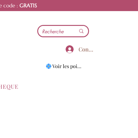
e code :
GRATIS
Connecter
Voir les points
THEQUE