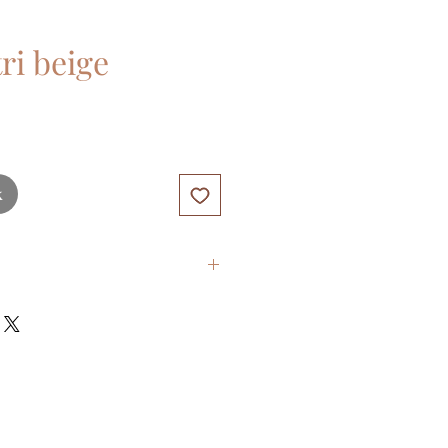
tri beige
k
de hêtre certifié FSC de haute
eau adaptée aux enfants.