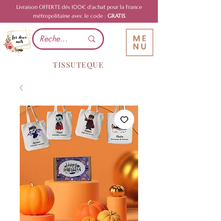
Livraison OFFERTE dès 100€ d'achat pour la France
métropolitaine avec le code :
GRATIS
TISSUTEQUE