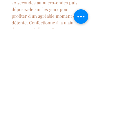
30 secondes au micro-ondes puis
déposez-le sur les yeux pour
profiter d'un agréable moment de
détente. Confectionné à la main
dans mon atelier en Bourgogne.
NEWSLETTER
S'abonner
Qui suis-je ?
Me contacter
Conditions générales de ventes