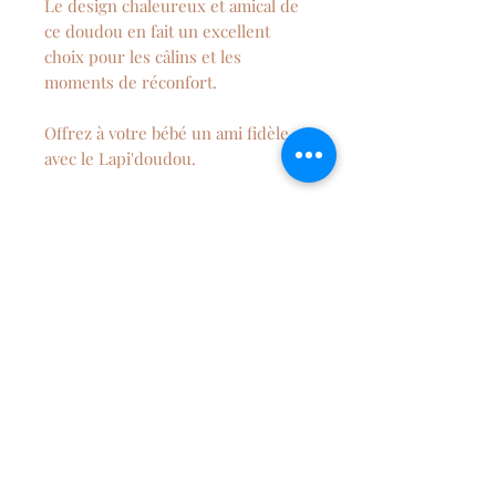
Le design chaleureux et amical de
ce doudou en fait un excellent
choix pour les câlins et les
moments de réconfort.
Offrez à votre bébé un ami fidèle
avec le Lapi'doudou.
Vous pouvez également
personnaliser votre doudou au
prénom de bébé.
Technique utilisée : le flockage
Dimension : le doudou mesure
environ 40 cm de hauteur.
La longueur peut légèrement
varier du fait qu'il soit entièrement
fabriqué à la main.