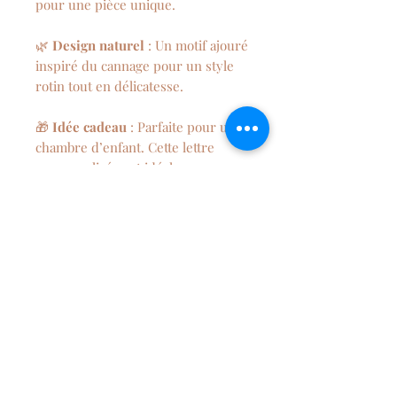
pour une pièce unique.
🌿
Design naturel
: Un motif ajouré
inspiré du cannage pour un style
rotin tout en délicatesse.
🎁
Idée cadeau
: Parfaite pour une
chambre d’enfant. Cette lettre
personnalisée est idéale pour une
naissance, un anniversaire ou un
baptême.
🛠️
Fabrication artisanale
–
Chaque pièce est réalisée avec soin
pour un rendu unique.
Dimension
Hauteur 20 cm