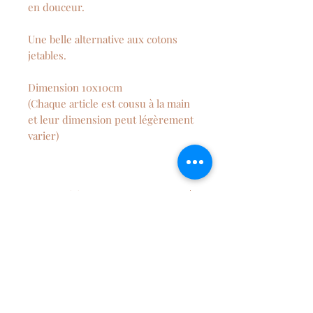
en douceur.
Une belle alternative aux cotons
jetables.
Dimension 10x10cm
(Chaque article est cousu à la main
et leur dimension peut légèrement
varier)
Composition
50% coton, 50% micro éponge de
Entretien
bambou
Lavage en machine à 40°C,
séchage à l'air libre