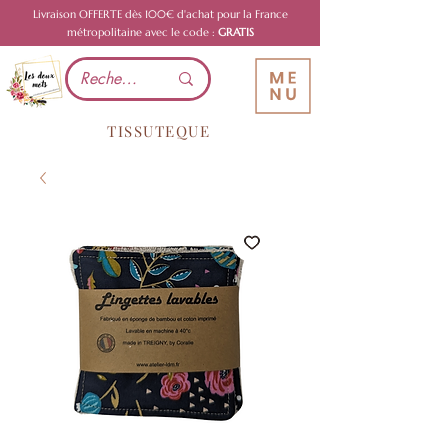
Livraison OFFERTE dès 100€ d'achat pour la France
métropolitaine avec le code :
GRATIS
TISSUTEQUE