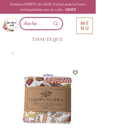
Livraison OFFERTE dès 100€ d'achat pour la France
métropolitaine avec le code :
GRATIS
TISSUTEQUE