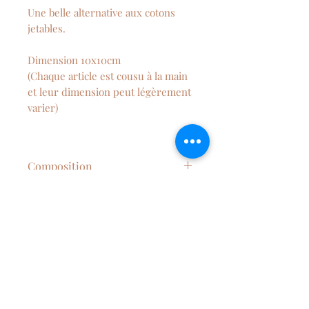
Une belle alternative aux cotons
jetables.
Dimension 10x10cm
(Chaque article est cousu à la main
et leur dimension peut légèrement
varier)
Composition
50% coton, 50% micro éponge de
Entretien
bambou
Lavage en machine à 40°C,
séchage à l'air libre