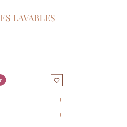
ES LAVABLES
r
icro éponge de bambou
à 40°C, séchage à l'air libre