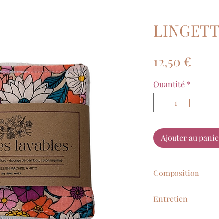
LINGETT
Prix
12,50 €
Quantité
*
Ajouter au panie
Composition
50% coton, 50% m
Entretien
Lavage en machine 