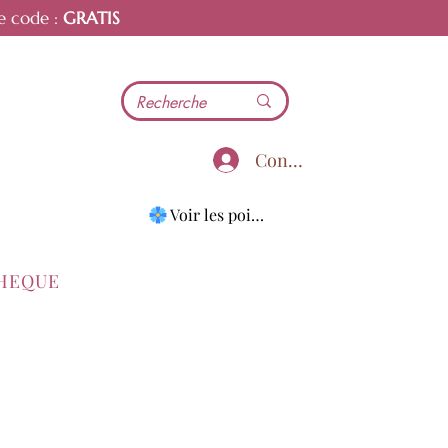
e code :
GRATIS
Connecter
Voir les points
THEQUE