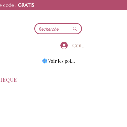
e code :
GRATIS
Connecter
Voir les points
THEQUE