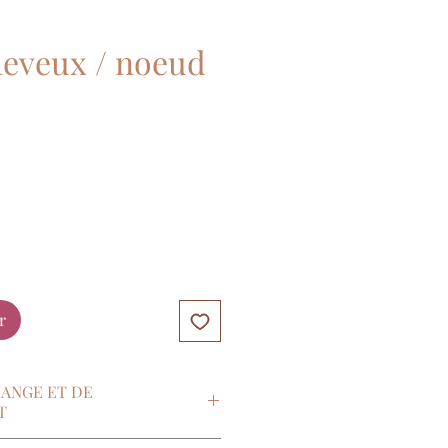
eveux / noeud
r
HANGE ET DE
T