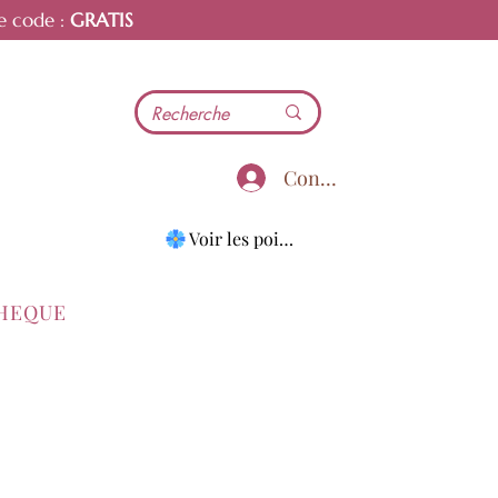
e code :
GRATIS
Connecter
Voir les points
THEQUE