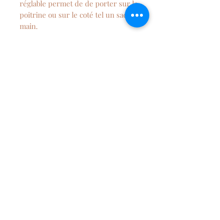
réglable permet de de porter sur la
poitrine ou sur le coté tel un sac à
main.
Le sac banane est idéal pour toute
sortie en famille !
Dimension : 40 cm x 18 cm
Entretien
Lavage en machine à 30°C
Séchage à l'air libre.
NEWSLETTER