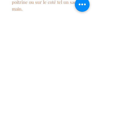
poitrine ou sur le coté tel un sac à
main.
Le sac banane est idéal pour toute
sortie en famille !
Dimension : 40 cm x 18 cm
Entretien
Lavage en machine à 30°C
Séchage à l'air libre.
NEWSLETTER