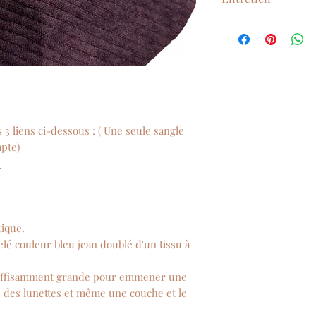
Lavage en machine
Séchage à l'air libr
 3 liens ci-dessous : ( Une seule sangle
mpte)
s
tique.
elé couleur bleu jean doublé d'un tissu à
e suffisamment grande pour emmener une
, des lunettes et même une couche et le