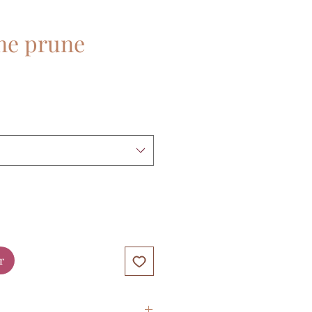
ne prune
r