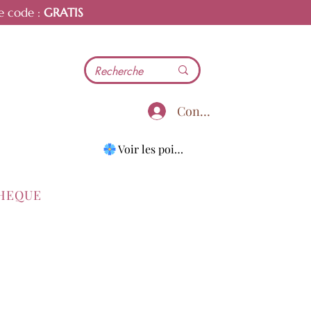
e code :
GRATIS
Connecter
Voir les points
THEQUE