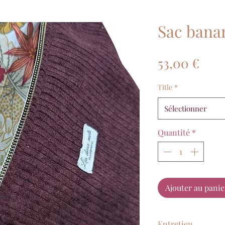
Sac bana
Prix
53,00 €
Title
*
Sélectionner
Quantité
*
Ajouter au panie
Entretien