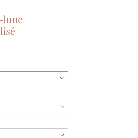
-lune
lisé