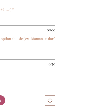
+ Int:3)
*
0/100
i option choisie ( ex : Maman en doré
0/50
r