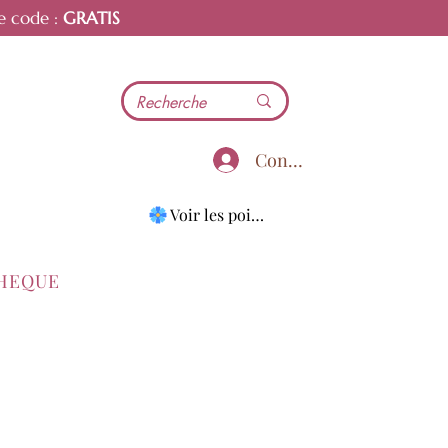
e code :
GRATIS
Connecter
Voir les points
THEQUE