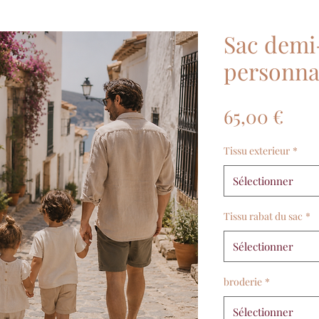
Sac demi
personna
Prix
65,00 €
Tissu exterieur
*
Sélectionner
Tissu rabat du sac
*
Sélectionner
broderie
*
Sélectionner