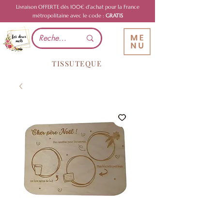
Livraison OFFERTE dès 100€ d'achat pour la France
métropolitaine avec le code :
GRATIS
TISSUTEQUE