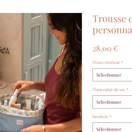
Trousse d
personna
Prix
28,00 €
Tissu exterieur
*
Sélectionner
Tissu rabat du sac
*
Sélectionner
broderie
*
Sélectionner