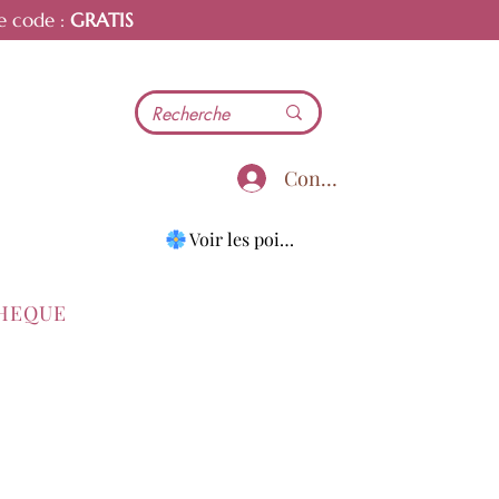
e code :
GRATIS
Connecter
Voir les points
THEQUE