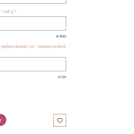
+ Int:3)
*
0/100
i option choisie ( ex : Maman en doré
0/50
r