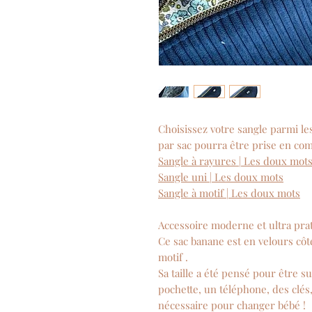
Choisissez votre sangle parmi les
par sac pourra être prise en co
Sangle à rayures | Les doux mot
Sangle uni | Les doux mots
Sangle à motif | Les doux mots
Accessoire moderne et ultra pra
Ce sac banane est en velours côt
motif .
Sa taille a été pensé pour êtr
pochette, un téléphone, des clés
nécessaire pour changer bébé !