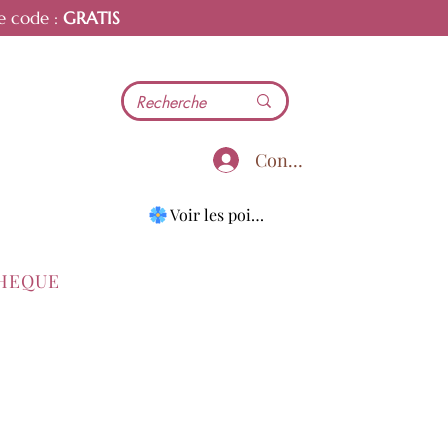
e code :
GRATIS
Connecter
Voir les points
THEQUE