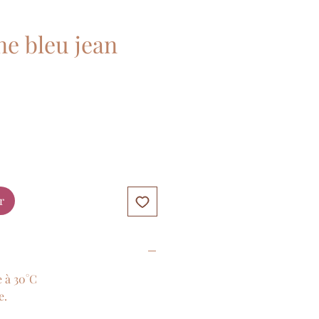
ne bleu jean
r
 à 30°C
e.