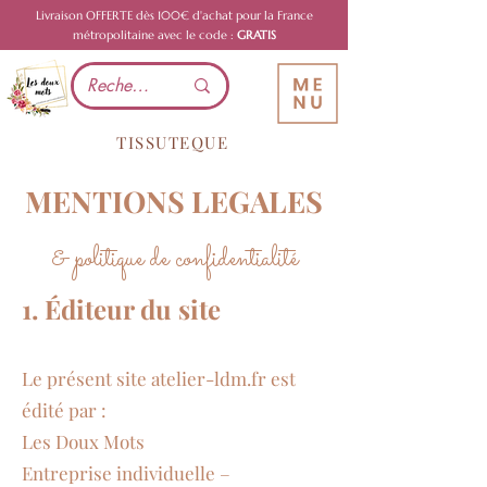
Livraison OFFERTE dès 100€ d'achat pour la France
métropolitaine avec le code :
GRATIS
TISSUTEQUE
MENTIONS LEGALES
& politique de confidentialité
1. Éditeur du site
Le présent site atelier-ldm.fr est
édité par :
Les Doux Mots
Entreprise individuelle –