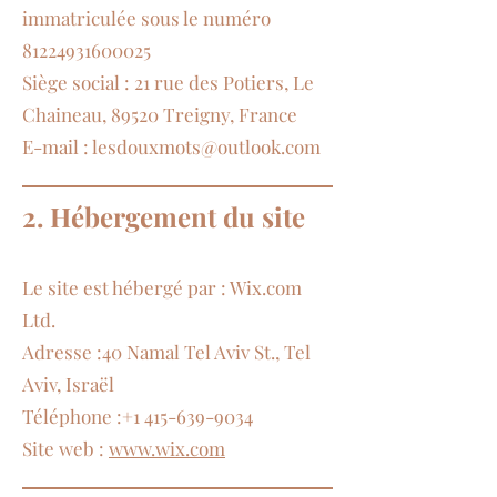
immatriculée sous le numéro
81224931600025
Siège social : 21 rue des Potiers, Le
Chaineau, 89520 Treigny, France
E-mail : lesdouxmots@outlook.com
2. Hébergement du site
Le site est hébergé par : Wix.com
Ltd.
Adresse :40 Namal Tel Aviv St., Tel
Aviv, Israël
Téléphone :+1 415-639-9034
Site web :
www.wix.com