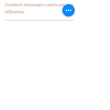
éventuels dommages causés par son
utilisation.
6. Cookies
Le site peut utiliser des cookies
pour améliorer l’expérience
utilisateur. Vous pouvez configurer
votre navigateur pour les refuser.
6.1 Types de cookies utilisés
Cookies essentiels : nécessaires au
bon fonctionnement du site.
Cookies analytiques : permettent
d’analyser la fréquentation et