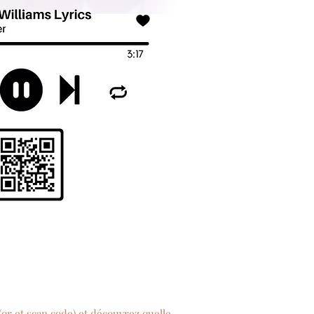
 (qr et scan code) et découvrez quelle