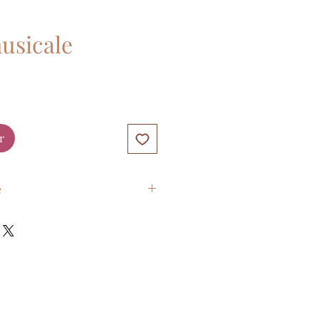
usicale
r
e