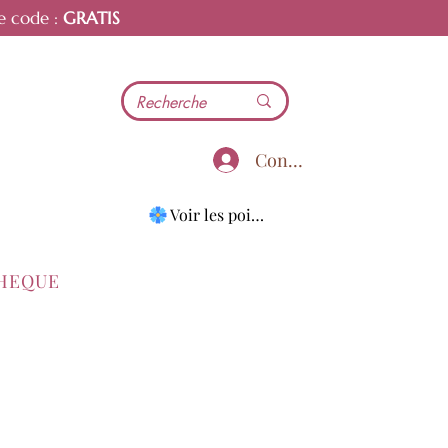
e code :
GRATIS
Connecter
Voir les points
THEQUE