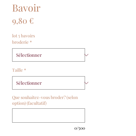
Bavoir
Prix
9,80 €
lot 5 bavoirs
broderie
*
Taille
*
Que souhaitez-vous broder? (selon
option) (facultatif)
0/500