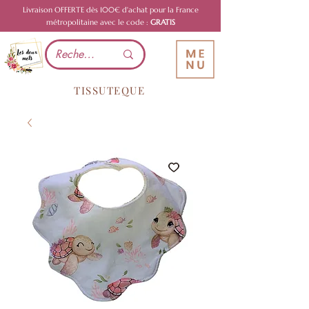
Livraison OFFERTE dès 100€ d'achat pour la France
métropolitaine avec le code :
GRATIS
TISSUTEQUE