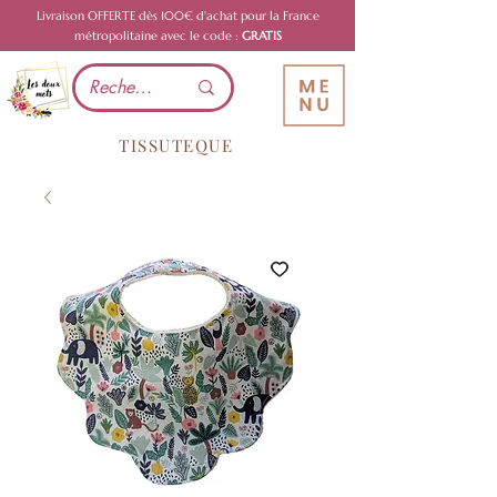
Livraison OFFERTE dès 100€ d'achat pour la France
métropolitaine avec le code :
GRATIS
TISSUTEQUE