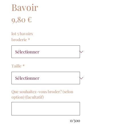
Bavoir
Prix
9,80 €
lot 5 bavoirs
broderie
*
Taille
*
Que souhaitez-vous broder? (selon
option) (facultatif)
0/500