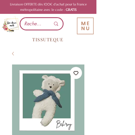
Livraison OFFERTE dès 100€ d'achat pour la France
métropolitaine avec le code :
GRATIS
TISSUTEQUE