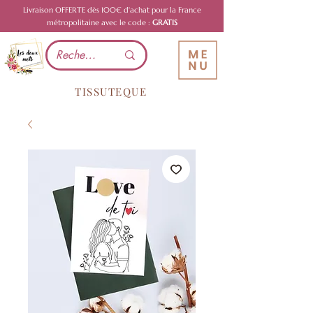
Livraison OFFERTE dès 100€ d'achat pour la France
métropolitaine avec le code :
GRATIS
TISSUTEQUE