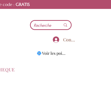
e code :
GRATIS
Connecter
Voir les points
THEQUE