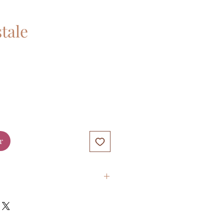
tale
r
enveloppe kraft 110g/m²