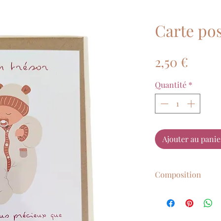
Carte pos
Prix
2,50 €
Quantité
*
Ajouter au panie
Composition
Dimension : A6
Fournie avec une 