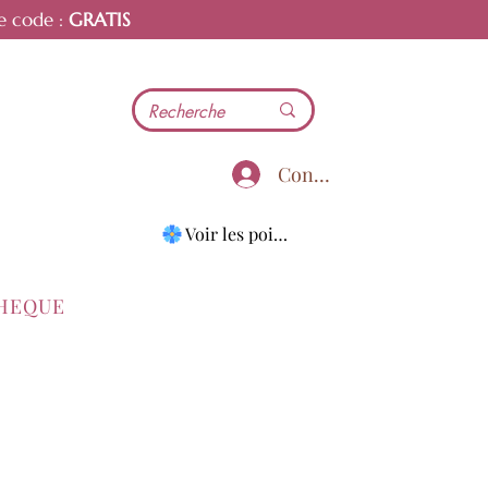
e code :
GRATIS
Connecter
Voir les points
THEQUE