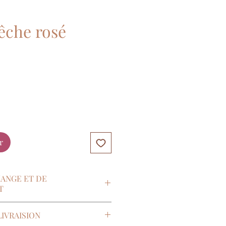
êche rosé
r
HANGE ET DE
T
l’article L.120-20 du Code de la
IVRAISION
cheteur dispose d’un délai de