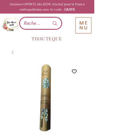
Livraison OFFERTE dès 100€ d'achat pour la France
métropolitaine avec le code :
GRATIS
TISSUTEQUE