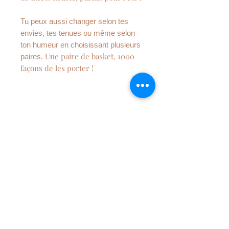
Tu peux aussi changer selon tes
envies, tes tenues ou même selon
ton humeur en choisissant plusieurs
Une paire de basket, 1000
paires.
façons de les porter !
DÉTAILS DE L'ARTICLE
Lacets fabriqué à la main en
100% coton
Dimension : 120 CM
Finitions : embouts en
métal 3mm de diamètre
Entretien : lavage à la main,
NEWSLETTER
repassage