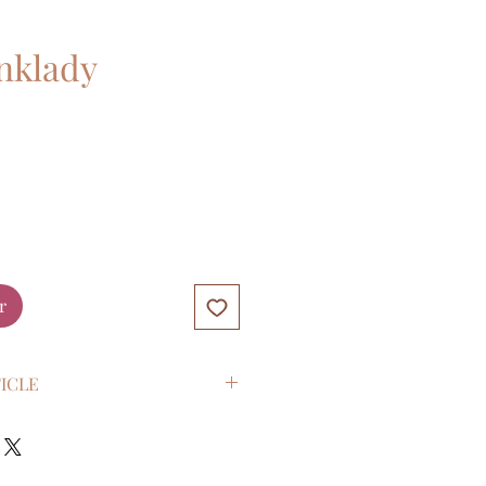
inklady
r
TICLE
 la main en 100% coton
CM
ts en métal 3mm de diamètre