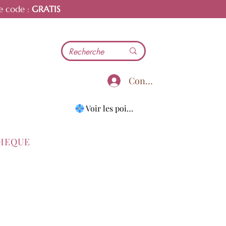
e code :
GRATIS
Connecter
Voir les points
THEQUE