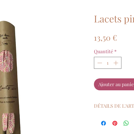
Lacets p
Prix
13,50 €
Quantité
*
Ajouter au panie
DÉTAILS DE L'AR
Lacets fabriqué à
Dimension : 120 
Finitions : embou