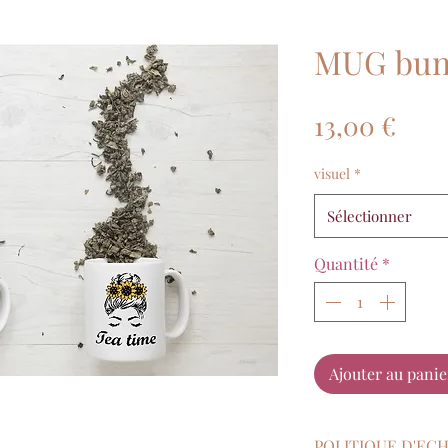
MUG bu
Prix
13,00 €
visuel
*
Sélectionner
Quantité
*
Ajouter au panie
POLITIQUE D'EC