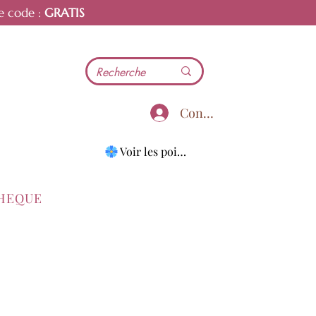
e code :
GRATIS
Connecter
Voir les points
THEQUE